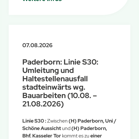
Umleitung über Südring und Husener
Straße. Stadtauswärts können beide
Haltestellen wie gewohnt bedient werden
07.08.2026
Paderborn: Linie S30:
Umleitung und
Haltestellenausfall
stadteinwärts wg.
Bauarbeiten (10.08. –
21.08.2026)
Linie
S30
:
Zwischen
(H) Paderborn, Uni /
Schöne Aussicht
und
(H) Paderborn,
Bhf. Kasseler Tor
kommt es zu
einer