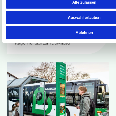
Alle zulassen
Auswahl erlauben
Liniennetz-Pläne
Ablehnen
Hier findest du alle Liniennetz-Pläne aus der
Region für dich zum Download