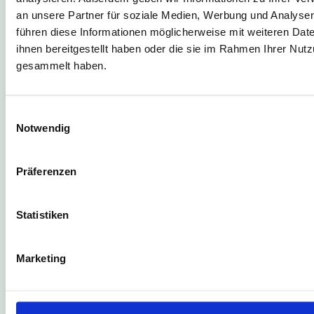
neue Art der Mobilität im Hochstift: nah
an unsere Partner für soziale Medien, Werbung und Analysen
am Leben der Menschen, freundlich im
führen diese Informationen möglicherweise mit weiteren Da
Umgang, zeitgemäß im Angebot.
ihnen bereitgestellt haben oder die sie im Rahmen Ihrer Nut
Hier mehr über HochstiftBewegt
gesammelt haben.
erfahren
Einwilligungsauswahl
Notwendig
Präferenzen
Statistiken
Marketing