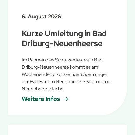
6. August 2026
Kurze Umleitung in Bad
Driburg-Neuenheerse
Im Rahmen des Schützenfestes in Bad
Driburg-Neuenheerse kommt es am
Wochenende zu kurzzeitigen Sperrungen
der Haltestellen Neuenheerse Siedlung und
Neuenheerse Kiche.
Weitere Infos
Dein Bus
mit Herz