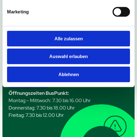
Marketing
Links
Folge uns
Alle zulassen
Hilfe & Kontakt
Du hast eine
Fragen &
Frage?
Auswahl erlauben
Antworten
Ruf uns an:
05251 12 33 66
Ablehnen
kundenservice@h
ochstiftbewegt.de
Öffnungszeiten BusPunkt:
Montag – Mittwoch: 7.30 bis 16.00 Uhr
Donnerstag: 7.30 bis 18.00 Uhr
Freitag: 7.30 bis 12.00 Uhr