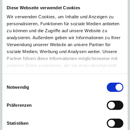
Diese Webseite verwendet Cookies
Wir freuen uns über deine Rückmeldung!
Wir verwenden Cookies, um Inhalte und Anzeigen zu
Ob Lob, Kritik oder Fragen – wir melden
personalisieren, Funktionen für soziale Medien anbieten
uns schnellstmöglich bei dir zurück.
zu können und die Zugriffe auf unsere Website zu
Telefon: 05251 / 1233 66
analysieren. Außerdem geben wir Informationen zu Ihrer
E-Mail: kundenservice@hochstiftbewegt.de
Verwendung unserer Website an unsere Partner für
soziale Medien, Werbung und Analysen weiter. Unsere
Oder komm persönlich vorbei:
Partner führen diese Informationen möglicherweise mit
Im
HochstiftBewegt BusPunkt
im Paderborner
weiteren Daten zusammen, die Sie ihnen bereitgestellt
Kreishaus (Aldegreverstraße 10-14, 33102 Paderborn)
haben oder die sie im Rahmen Ihrer Nutzung der Dienste
beraten wir dich gerne zu Busverbindungen, Tickets und
gesammelt haben.
Tarifen.
Einwilligungsauswahl
Notwendig
Öffnungszeiten:
Montag – Mittwoch: 7.30 Uhr – 16.00 Uhr
Donnerstag: 7.30 Uhr – 18.00 Uhr
Präferenzen
Freitag: 7.30 Uhr – 12.00 Uhr
Statistiken