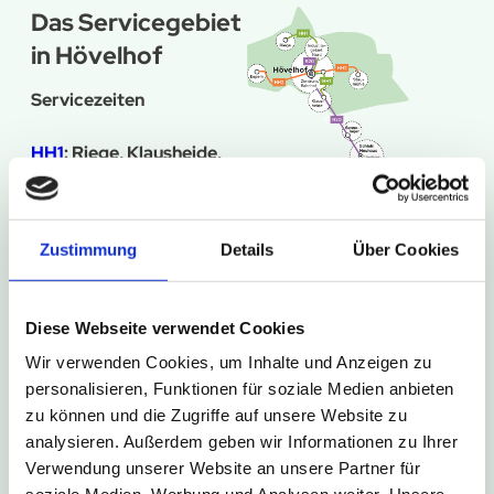
Das Servicegebiet
in Hövelhof
Servicezeiten
HH1
: Riege, Klausheide,
Industriegebeit Nord,
Ortszentrum Hövelhof
an Wochentagen, am
Zustimmung
Details
Über Cookies
Wochenende und an
Feiertagen
Diese Webseite verwendet Cookies
Wir verwenden Cookies, um Inhalte und Anzeigen zu
HH2
: Espeln, Hasendorf,
personalisieren, Funktionen für soziale Medien anbieten
Staumühle, Ortszentrum
zu können und die Zugriffe auf unsere Website zu
Hövelhof
analysieren. Außerdem geben wir Informationen zu Ihrer
Verwendung unserer Website an unsere Partner für
an Wochentagen, am