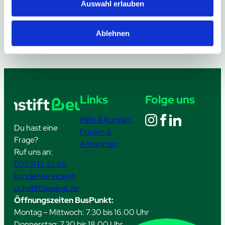
Allgemeine Informationen zum Holibri
Auswahl erlauben
Ablehnen
Links
Folge uns
Hilfe & Kontakt
Du hast eine
Fragen &
Frage?
Antworten
Ruf uns an:
05251 12 33 66
kundenservice@h
ochstiftbewegt.de
Öffnungszeiten BusPunkt:
Montag – Mittwoch: 7.30 bis 16.00 Uhr
Donnerstag: 7.30 bis 18.00 Uhr