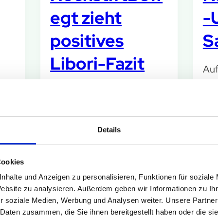
egt zieht
-
positives
S
Libori-Fazit
Auf
Ba
Regionalbusse brachten
Sal
mehr als 60.000 Fahrgäste
vom
n-
zur größten Kirmes
Dez
Details
Dah
n
Weitere Infos
Nac
6.
Cookies
die
nhalte und Anzeigen zu personalisieren, Funktionen für soziale
Uml
3
Website zu analysieren. Außerdem geben wir Informationen zu I
nd
r soziale Medien, Werbung und Analysen weiter. Unsere Partner
Wei
 Daten zusammen, die Sie ihnen bereitgestellt haben oder die s