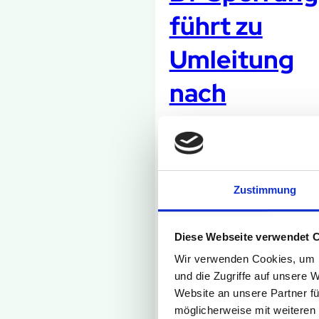
führt zu
Umleitung
nach
Salzkotten
Aufgrund einer Fahrbah
Sanierung ist die B1 in
Zustimmung
Fahrtrichtung Salzkotte
vom 6. August bis zum 1
Diese Webseite verwendet 
Oktober 2026 gesperrt.
Wir verwenden Cookies, um I
Die Linien S90, 490, 49
und die Zugriffe auf unsere 
und NE17 fahren währe
Website an unsere Partner fü
dieses Zeitraums eine
möglicherweise mit weiteren