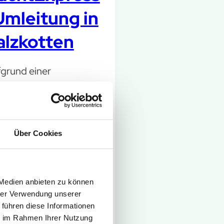
Umleitung in
alzkotten
grund einer
umaßnahme in
zkotten ist der Oelweg
 7. August bis zum 31.
ember 2026 gesperrt.
Über Cookies
er fährt die
htExpress-Linie NE17 in
sem Zeitraum eine
 Medien anbieten zu können
eitungsstrecke.
hrer Verwendung unserer
 führen diese Informationen
tere Infos
ie im Rahmen Ihrer Nutzung