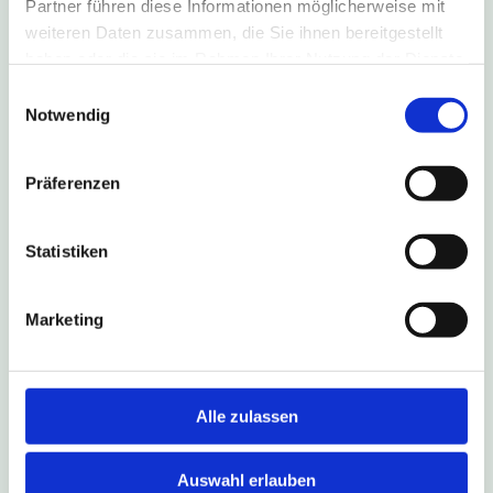
Partner führen diese Informationen möglicherweise mit
weiteren Daten zusammen, die Sie ihnen bereitgestellt
haben oder die sie im Rahmen Ihrer Nutzung der Dienste
gesammelt haben.
Einwilligungsauswahl
4. August 2026
Notwendig
B1-Sperrung führt zu Umleitung
nach Salzkotten
Präferenzen
Aufgrund einer Fahrbahn-Sanierung ist die B1 in
Fahrtrichtung Salzkotten vom 6. August bis zum
Statistiken
16. Oktober 2026 gesperrt. Die Linien S90, 490,
493 und NE17 fahren während dieses Zeitraums
eine Umleitungsstrecke.
Marketing
Weitere Infos
Alle zulassen
Auswahl erlauben