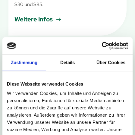
S30 und S85.
Weitere Infos
6. August 2026
Zustimmung
Details
Über Cookies
Kurze Umleitung in Bad Driburg-
Neuenheerse
Diese Webseite verwendet Cookies
Im Rahmen des Schützenfestes in Bad Driburg-
Wir verwenden Cookies, um Inhalte und Anzeigen zu
Neuenheerse kommt es am Wochenende zu
personalisieren, Funktionen für soziale Medien anbieten
kurzzeitigen Sperrungen der Haltestellen
zu können und die Zugriffe auf unsere Website zu
Neuenheerse Siedlung und Neuenheerse Kiche.
analysieren. Außerdem geben wir Informationen zu Ihrer
Verwendung unserer Website an unsere Partner für
Weitere Infos
soziale Medien, Werbung und Analysen weiter. Unsere