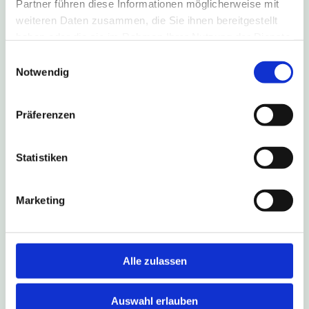
Partner führen diese Informationen möglicherweise mit
weiteren Daten zusammen, die Sie ihnen bereitgestellt
haben oder die sie im Rahmen Ihrer Nutzung der Dienste
gesammelt haben.
Einwilligungsauswahl
4. August 2026
Notwendig
B1-Sperrung führt zu Umleitung
nach Salzkotten
Präferenzen
Aufgrund einer Fahrbahn-Sanierung ist die B1 in
Fahrtrichtung Salzkotten vom 6. August bis zum
Statistiken
16. Oktober 2026 gesperrt. Die Linien S90, 490,
493 und NE17 fahren während dieses Zeitraums
eine Umleitungsstrecke.
Marketing
Weitere Infos
Alle zulassen
Auswahl erlauben