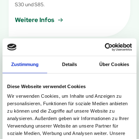
S30 und S85.
Weitere Infos
6. August 2026
Zustimmung
Details
Über Cookies
Kurze Umleitung in Bad Driburg-
Neuenheerse
Diese Webseite verwendet Cookies
Im Rahmen des Schützenfestes in Bad Driburg-
Wir verwenden Cookies, um Inhalte und Anzeigen zu
Neuenheerse kommt es am Wochenende zu
personalisieren, Funktionen für soziale Medien anbieten
kurzzeitigen Sperrungen der Haltestellen
zu können und die Zugriffe auf unsere Website zu
Neuenheerse Siedlung und Neuenheerse Kiche.
analysieren. Außerdem geben wir Informationen zu Ihrer
Verwendung unserer Website an unsere Partner für
Weitere Infos
soziale Medien, Werbung und Analysen weiter. Unsere