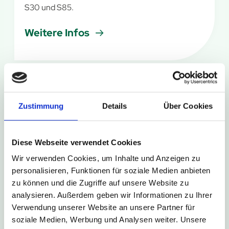
S30 und S85.
Weitere Infos
6. August 2026
Zustimmung
Details
Über Cookies
Kurze Umleitung in Bad Driburg-
Neuenheerse
Diese Webseite verwendet Cookies
Im Rahmen des Schützenfestes in Bad Driburg-
Wir verwenden Cookies, um Inhalte und Anzeigen zu
Neuenheerse kommt es am Wochenende zu
personalisieren, Funktionen für soziale Medien anbieten
kurzzeitigen Sperrungen der Haltestellen
zu können und die Zugriffe auf unsere Website zu
Neuenheerse Siedlung und Neuenheerse Kiche.
analysieren. Außerdem geben wir Informationen zu Ihrer
Verwendung unserer Website an unsere Partner für
Weitere Infos
soziale Medien, Werbung und Analysen weiter. Unsere