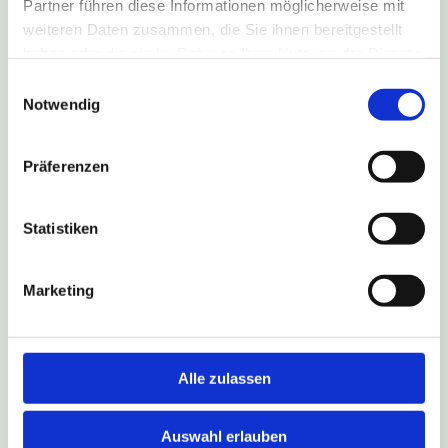
Partner führen diese Informationen möglicherweise mit
weiteren Daten zusammen, die Sie ihnen bereitgestellt
haben oder die sie im Rahmen Ihrer Nutzung der Dienste
gesammelt haben.
Einwilligungsauswahl
4. August 2026
Notwendig
B1-Sperrung führt zu Umleitung
nach Salzkotten
Präferenzen
Aufgrund einer Fahrbahn-Sanierung ist die B1 in
Fahrtrichtung Salzkotten vom 6. August bis zum
Statistiken
16. Oktober 2026 gesperrt. Die Linien S90, 490,
493 und NE17 fahren während dieses Zeitraums
eine Umleitungsstrecke.
Marketing
Weitere Infos
Alle zulassen
Auswahl erlauben