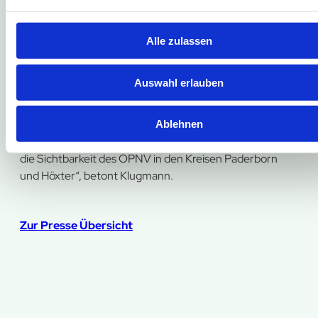
Reisen buchbar; darüber hinaus ist dieser Service auch
über die App rufmobil.nrw erreichbar.
Zur Jahresmitte 2026 folgt die Einführung einer
Alle zulassen
eigenen HochstiftBewegt-App. Bis dahin können die
Fahrgäste die bewährten Apps Westfalen-Tarif,
Auswahl erlauben
Westfalen-mobil und Mobil.nrw nutzen.
„Mit diesen Schritten führen wir den Regionalbus-
Verkehr in eine neue Struktur. In diesem Rahmen
Ablehnen
stärken wir die eigene Organisation, unseren Service und
die Sichtbarkeit des ÖPNV in den Kreisen Paderborn
und Höxter“, betont Klugmann.
Zur Presse Übersicht