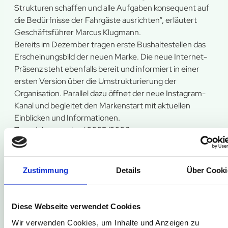
Strukturen schaffen und alle Aufgaben konsequent auf
die Bedürfnisse der Fahrgäste ausrichten“, erläutert
Geschäftsführer Marcus Klugmann.
Bereits im Dezember tragen erste Bushaltestellen das
Erscheinungsbild der neuen Marke. Die neue Internet-
Präsenz steht ebenfalls bereit und informiert in einer
ersten Version über die Umstrukturierung der
Organisation. Parallel dazu öffnet der neue Instagram-
Kanal und begleitet den Markenstart mit aktuellen
Einblicken und Informationen.
Zum Jahreswechsel 2025/2026
richtet
HochstiftBewegt
den gesamten Auftritt auf die
neue Marke aus. Ab Januar 2026 rollen die ersten Busse
im grün-weißen Design durch das Hochstift. Gleichzeitig
Zustimmung
Details
Über Cooki
bündelt die Homepage alle wichtigen Informationen zu
Fahrplänen, Tickets, Angeboten und Services an einem
Ort.
Diese Webseite verwendet Cookies
Zum Start in das neue Jahr
Wir verwenden Cookies, um Inhalte und Anzeigen zu
übernimmt
HochstiftBewegt
den kompletten