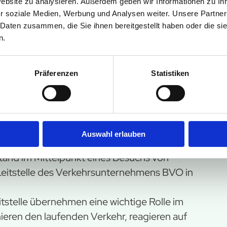
Website zu analysieren. Außerdem geben wir Informationen zu I
r soziale Medien, Werbung und Analysen weiter. Unsere Partner
 Daten zusammen, die Sie ihnen bereitgestellt haben oder die s
Information
n.
Fokus
Präferenzen
Statistiken
en über Ausfälle, Verspätungen oder Störungen
Auswahl erlauben
die richtigen Stellen – und vor allem zu den
tand im Mittelpunkt eines Besuchs von
Leitstelle des Verkehrsunternehmens BVO in
tstelle übernehmen eine wichtige Rolle im
nieren den laufenden Verkehr, reagieren auf