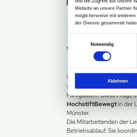
und die Zugriffe auf unsere 
Website an unsere Partner fü
möglicherweise mit weiteren
Kunden-
der Dienste gesammelt habe
Einwilligungsauswahl
voll im 
Notwendig
Wie gelangen Information
Ablehnen
schnell und zuverlässig an 
Fahrgästen? Diese Frage s
HochstiftBewegt
in der 
Münster.
Die Mitarbeitenden der Lei
Betriebsablauf. Sie koordi