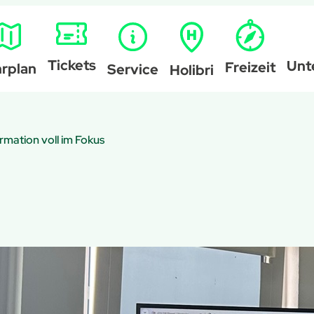
Tickets
Unt
Freizeit
rplan
Service
Holibri
mation voll im Fokus