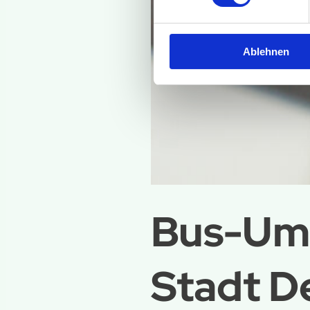
Ablehnen
Bus-Uml
Stadt D