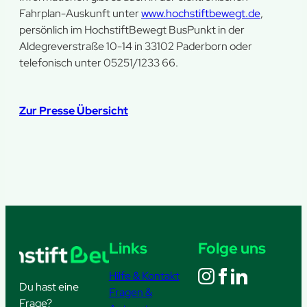
Fahrplan-Auskunft unter
www.hochstiftbewegt.de
,
persönlich im HochstiftBewegt BusPunkt in der
Aldegreverstraße 10-14 in 33102 Paderborn oder
telefonisch unter 05251/1233 66.
Zur Presse Übersicht
Links
Folge uns
Hilfe & Kontakt
Du hast eine
Fragen &
Frage?