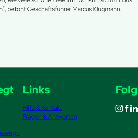
sen“, betont Geschäftsführer Marcus Klugmann.
Links
Folg
Hilfe & Kontakt
Fragen & Antworten
bewegt.