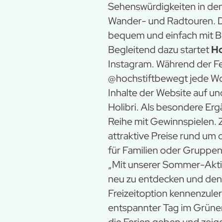
Sehenswürdigkeiten in de
Wander- und Radtouren. Di
bequem und einfach mit Bu
Begleitend dazu startet
Ho
Instagram. Während der Fe
@hochstiftbewegt jede Woch
Inhalte der Website auf u
Holibri. Als besondere Er
Reihe mit Gewinnspielen. 
attraktive Preise rund um 
für Familien oder Gruppen
„Mit unserer Sommer-Aktio
neu zu entdecken und den 
Freizeitoption kennenzuler
entspannter Tag im Grünen
die Ferien geben und zeige