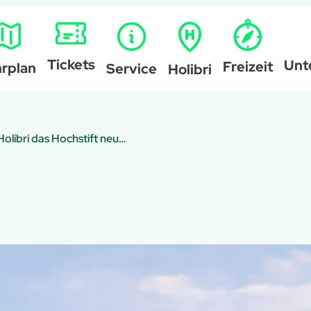
Tickets
Unt
Freizeit
rplan
Service
Holibri
Mit Bus und Holibri das Hochstift neu entdecken