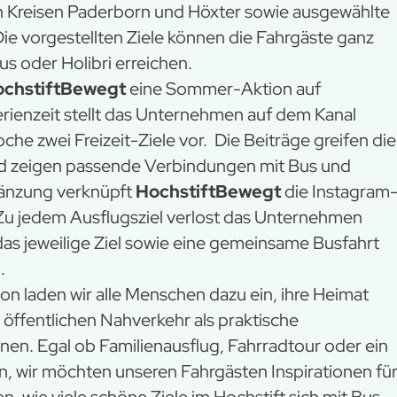
n Kreisen Paderborn und Höxter sowie ausgewählte
e vorgestellten Ziele können die Fahrgäste ganz
s oder Holibri erreichen.
chstiftBewegt
eine Sommer-Aktion auf
rienzeit stellt das Unternehmen auf dem Kanal
e zwei Freizeit-Ziele vor. Die Beiträge greifen die
nd zeigen passende Verbindungen mit Bus und
gänzung verknüpft
HochstiftBewegt
die Instagram
Zu jedem Ausflugsziel verlost das Unternehmen
das jeweilige Ziel sowie eine gemeinsame Busfahrt
.
n laden wir alle Menschen dazu ein, ihre Heimat
öffentlichen Nahverkehr als praktische
nen. Egal ob Familienausflug, Fahrradtour oder ein
, wir möchten unseren Fahrgästen Inspirationen fü
n, wie viele schöne Ziele im Hochstift sich mit Bus