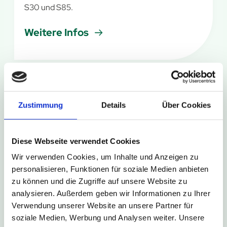
S30 und S85.
Weitere Infos
6. August 2026
Zustimmung
Details
Über Cookies
Kurze Umleitung in Bad Driburg-
Neuenheerse
Diese Webseite verwendet Cookies
Im Rahmen des Schützenfestes in Bad Driburg-
Wir verwenden Cookies, um Inhalte und Anzeigen zu
Neuenheerse kommt es am Wochenende zu
personalisieren, Funktionen für soziale Medien anbieten
kurzzeitigen Sperrungen der Haltestellen
zu können und die Zugriffe auf unsere Website zu
Neuenheerse Siedlung und Neuenheerse Kiche.
analysieren. Außerdem geben wir Informationen zu Ihrer
Verwendung unserer Website an unsere Partner für
Weitere Infos
soziale Medien, Werbung und Analysen weiter. Unsere