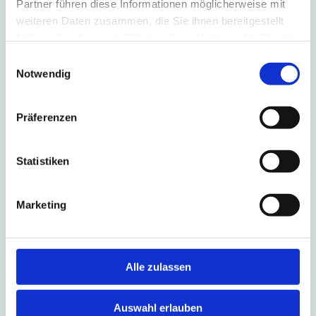
Partner führen diese Informationen möglicherweise mit
weiteren Daten zusammen, die Sie ihnen bereitgestellt
haben oder die sie im Rahmen Ihrer Nutzung der Dienste
gesammelt haben.
Einwilligungsauswahl
4. August 2026
Notwendig
B1-Sperrung führt zu Umleitung
nach Salzkotten
Präferenzen
Aufgrund einer Fahrbahn-Sanierung ist die B1 in
Fahrtrichtung Salzkotten vom 6. August bis zum
Statistiken
16. Oktober 2026 gesperrt. Die Linien S90, 490,
493 und NE17 fahren während dieses Zeitraums
eine Umleitungsstrecke.
Marketing
Weitere Infos
Alle zulassen
Auswahl erlauben