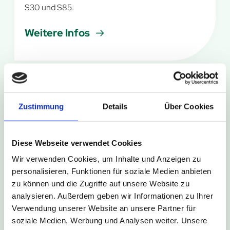
S30 und S85.
Weitere Infos
6. August 2026
Zustimmung
Details
Über Cookies
Kurze Umleitung in Bad Driburg-
Neuenheerse
Diese Webseite verwendet Cookies
Im Rahmen des Schützenfestes in Bad Driburg-
Wir verwenden Cookies, um Inhalte und Anzeigen zu
Neuenheerse kommt es am Wochenende zu
personalisieren, Funktionen für soziale Medien anbieten
kurzzeitigen Sperrungen der Haltestellen
zu können und die Zugriffe auf unsere Website zu
Neuenheerse Siedlung und Neuenheerse Kiche.
analysieren. Außerdem geben wir Informationen zu Ihrer
Verwendung unserer Website an unsere Partner für
Weitere Infos
soziale Medien, Werbung und Analysen weiter. Unsere