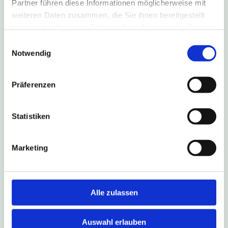
Partner führen diese Informationen möglicherweise mit
weiteren Daten zusammen, die Sie ihnen bereitgestellt
haben oder die sie im Rahmen Ihrer Nutzung der Dienste
gesammelt haben.
Einwilligungsauswahl
4. August 2026
Notwendig
B1-Sperrung führt zu Umleitung
nach Salzkotten
Präferenzen
Aufgrund einer Fahrbahn-Sanierung ist die B1 in
Fahrtrichtung Salzkotten vom 6. August bis zum
Statistiken
16. Oktober 2026 gesperrt. Die Linien S90, 490,
493 und NE17 fahren während dieses Zeitraums
eine Umleitungsstrecke.
Marketing
Weitere Infos
Alle zulassen
Auswahl erlauben