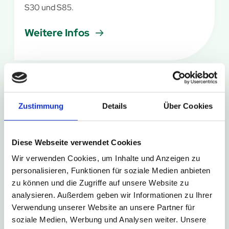
S30 und S85.
Weitere Infos
6. August 2026
Zustimmung
Details
Über Cookies
Kurze Umleitung in Bad Driburg-
Neuenheerse
Diese Webseite verwendet Cookies
Im Rahmen des Schützenfestes in Bad Driburg-
Wir verwenden Cookies, um Inhalte und Anzeigen zu
Neuenheerse kommt es am Wochenende zu
personalisieren, Funktionen für soziale Medien anbieten
kurzzeitigen Sperrungen der Haltestellen
zu können und die Zugriffe auf unsere Website zu
Neuenheerse Siedlung und Neuenheerse Kiche.
analysieren. Außerdem geben wir Informationen zu Ihrer
Verwendung unserer Website an unsere Partner für
Weitere Infos
soziale Medien, Werbung und Analysen weiter. Unsere