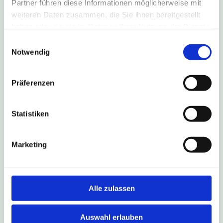
Partner führen diese Informationen möglicherweise mit
weiteren Daten zusammen, die Sie ihnen bereitgestellt
haben oder die sie im Rahmen Ihrer Nutzung der Dienste
gesammelt haben.
Einwilligungsauswahl
4. August 2026
Notwendig
B1-Sperrung führt zu Umleitung
nach Salzkotten
Präferenzen
Aufgrund einer Fahrbahn-Sanierung ist die B1 in
Fahrtrichtung Salzkotten vom 6. August bis zum
Statistiken
16. Oktober 2026 gesperrt. Die Linien S90, 490,
493 und NE17 fahren während dieses Zeitraums
eine Umleitungsstrecke.
Marketing
Weitere Infos
Alle zulassen
Auswahl erlauben