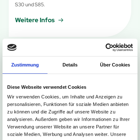
S30 und S85.
Weitere Infos
6. August 2026
Zustimmung
Details
Über Cookies
Kurze Umleitung in Bad Driburg-
Neuenheerse
Diese Webseite verwendet Cookies
Im Rahmen des Schützenfestes in Bad Driburg-
Wir verwenden Cookies, um Inhalte und Anzeigen zu
Neuenheerse kommt es am Wochenende zu
personalisieren, Funktionen für soziale Medien anbieten
kurzzeitigen Sperrungen der Haltestellen
zu können und die Zugriffe auf unsere Website zu
Neuenheerse Siedlung und Neuenheerse Kiche.
analysieren. Außerdem geben wir Informationen zu Ihrer
Verwendung unserer Website an unsere Partner für
Weitere Infos
soziale Medien, Werbung und Analysen weiter. Unsere