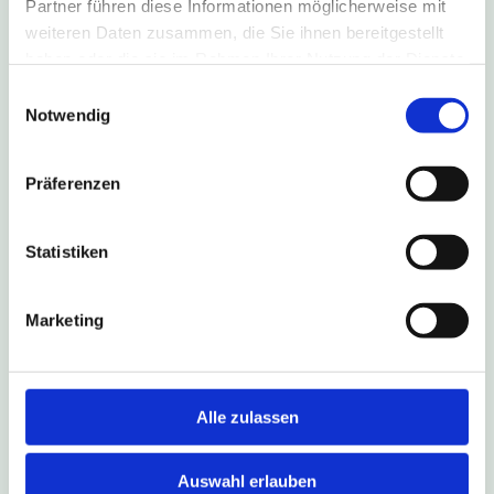
Partner führen diese Informationen möglicherweise mit
weiteren Daten zusammen, die Sie ihnen bereitgestellt
haben oder die sie im Rahmen Ihrer Nutzung der Dienste
gesammelt haben.
Einwilligungsauswahl
4. August 2026
Notwendig
B1-Sperrung führt zu Umleitung
nach Salzkotten
Präferenzen
Aufgrund einer Fahrbahn-Sanierung ist die B1 in
Fahrtrichtung Salzkotten vom 6. August bis zum
Statistiken
16. Oktober 2026 gesperrt. Die Linien S90, 490,
493 und NE17 fahren während dieses Zeitraums
eine Umleitungsstrecke.
Marketing
Weitere Infos
Alle zulassen
Auswahl erlauben