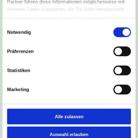
Partner führen diese Informationen möglicherweise mit
weiteren Daten zusammen, die Sie ihnen bereitgestellt
haben oder die sie im Rahmen Ihrer Nutzung der Dienste
gesammelt haben.
Einwilligungsauswahl
4. August 2026
Notwendig
B1-Sperrung führt zu Umleitung
nach Salzkotten
Präferenzen
Aufgrund einer Fahrbahn-Sanierung ist die B1 in
Fahrtrichtung Salzkotten vom 6. August bis zum
Statistiken
16. Oktober 2026 gesperrt. Die Linien S90, 490,
493 und NE17 fahren während dieses Zeitraums
eine Umleitungsstrecke.
Marketing
Weitere Infos
Alle zulassen
Auswahl erlauben