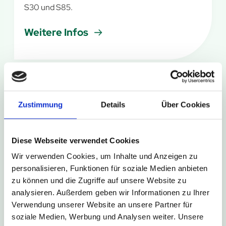
S30 und S85.
Weitere Infos
6. August 2026
Zustimmung
Details
Über Cookies
Kurze Umleitung in Bad Driburg-
Neuenheerse
Diese Webseite verwendet Cookies
Im Rahmen des Schützenfestes in Bad Driburg-
Wir verwenden Cookies, um Inhalte und Anzeigen zu
Neuenheerse kommt es am Wochenende zu
personalisieren, Funktionen für soziale Medien anbieten
kurzzeitigen Sperrungen der Haltestellen
zu können und die Zugriffe auf unsere Website zu
Neuenheerse Siedlung und Neuenheerse Kiche.
analysieren. Außerdem geben wir Informationen zu Ihrer
Verwendung unserer Website an unsere Partner für
Weitere Infos
soziale Medien, Werbung und Analysen weiter. Unsere