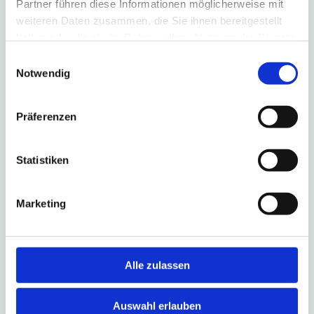
Partner führen diese Informationen möglicherweise mit
weiteren Daten zusammen, die Sie ihnen bereitgestellt
haben oder die sie im Rahmen Ihrer Nutzung der Dienste
gesammelt haben.
Einwilligungsauswahl
4. August 2026
Notwendig
B1-Sperrung führt zu Umleitung
nach Salzkotten
Präferenzen
Aufgrund einer Fahrbahn-Sanierung ist die B1 in
Fahrtrichtung Salzkotten vom 6. August bis zum
Statistiken
16. Oktober 2026 gesperrt. Die Linien S90, 490,
493 und NE17 fahren während dieses Zeitraums
eine Umleitungsstrecke.
Marketing
Weitere Infos
Alle zulassen
Auswahl erlauben