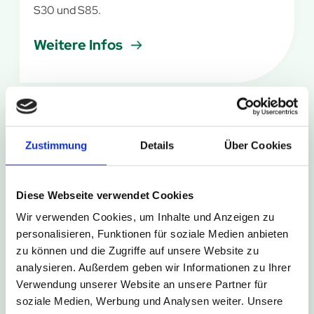
S30 und S85.
Weitere Infos
6. August 2026
Zustimmung
Details
Über Cookies
Kurze Umleitung in Bad Driburg-
Neuenheerse
Diese Webseite verwendet Cookies
Im Rahmen des Schützenfestes in Bad Driburg-
Wir verwenden Cookies, um Inhalte und Anzeigen zu
Neuenheerse kommt es am Wochenende zu
personalisieren, Funktionen für soziale Medien anbieten
kurzzeitigen Sperrungen der Haltestellen
zu können und die Zugriffe auf unsere Website zu
Neuenheerse Siedlung und Neuenheerse Kiche.
analysieren. Außerdem geben wir Informationen zu Ihrer
Verwendung unserer Website an unsere Partner für
Weitere Infos
soziale Medien, Werbung und Analysen weiter. Unsere