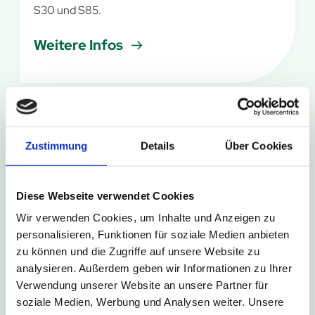
S30 und S85.
Weitere Infos
6. August 2026
Zustimmung
Details
Über Cookies
Kurze Umleitung in Bad Driburg-
Neuenheerse
Diese Webseite verwendet Cookies
Im Rahmen des Schützenfestes in Bad Driburg-
Wir verwenden Cookies, um Inhalte und Anzeigen zu
Neuenheerse kommt es am Wochenende zu
personalisieren, Funktionen für soziale Medien anbieten
kurzzeitigen Sperrungen der Haltestellen
zu können und die Zugriffe auf unsere Website zu
Neuenheerse Siedlung und Neuenheerse Kiche.
analysieren. Außerdem geben wir Informationen zu Ihrer
Verwendung unserer Website an unsere Partner für
Weitere Infos
soziale Medien, Werbung und Analysen weiter. Unsere