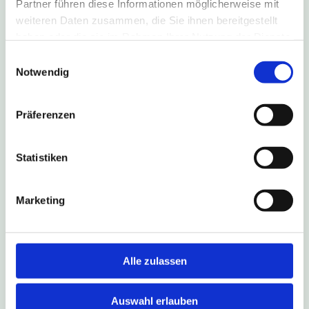
Partner führen diese Informationen möglicherweise mit
weiteren Daten zusammen, die Sie ihnen bereitgestellt
haben oder die sie im Rahmen Ihrer Nutzung der Dienste
gesammelt haben.
Einwilligungsauswahl
4. August 2026
Notwendig
B1-Sperrung führt zu Umleitung
nach Salzkotten
Präferenzen
Aufgrund einer Fahrbahn-Sanierung ist die B1 in
Fahrtrichtung Salzkotten vom 6. August bis zum
Statistiken
16. Oktober 2026 gesperrt. Die Linien S90, 490,
493 und NE17 fahren während dieses Zeitraums
eine Umleitungsstrecke.
Marketing
Weitere Infos
Alle zulassen
Auswahl erlauben