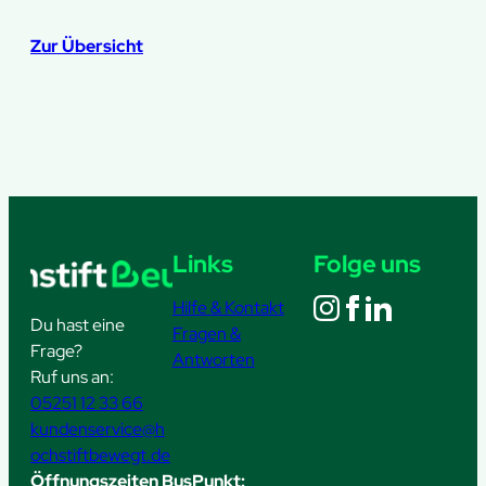
Zur Übersicht
Links
Folge uns
Hilfe & Kontakt
Du hast eine
Fragen &
Frage?
Antworten
Ruf uns an:
05251 12 33 66
kundenservice@h
ochstiftbewegt.de
Öffnungszeiten BusPunkt: